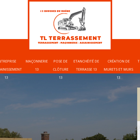
NTREPRISE
MAÇONNERIE
POSE DE
ETANCHÉITÉ DE
CRÉATION DE
T
SAINISSEMENT
13
CLÔTURE
TERRASSE 13
MURETS ET MURS
13
13
13