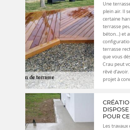
Une terrasse
plein air. Il
certaine ha
terrasse peu
béton…) et a
configuratio
terrasse rec
que vous dés
Crau peut vo
rêvé d’avoir
projet à conc
CRÉATIO
DISPOSE
POUR CE
Les travaux 