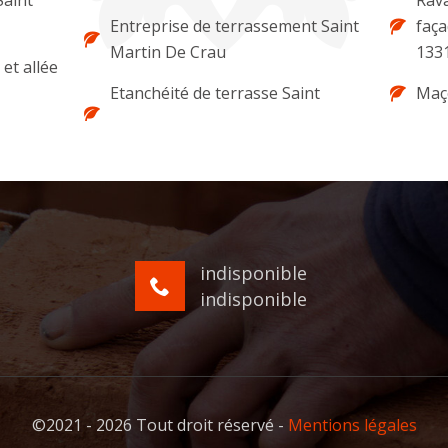
Saint
Rava
Entreprise de terrassement Saint
faça
Martin De Crau
133
et allée
Etanchéité de terrasse Saint
Maç
indisponible
indisponible
©2021 - 2026 Tout droit réservé -
Mentions légales