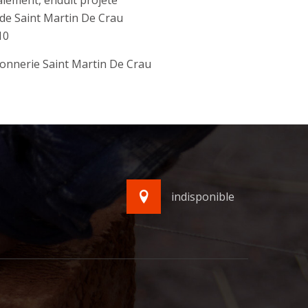
lement, enduit projeté
de Saint Martin De Crau
10
onnerie Saint Martin De Crau
indisponible