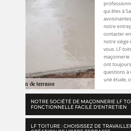
professionne
qui êtes à S
avoisinantes
notre entrep
contacter en
notre siège 
vous. LF toit
maçonnerie g
ont toujours
questions à 
une étude, c
NOTRE SOCIÉTÉ DE MAÇONNERIE LF TO
FONCTIONNELLE FACILE D’ENTRETIEN
LF TOITURE : CHOISISSEZ DE TRAVAILL