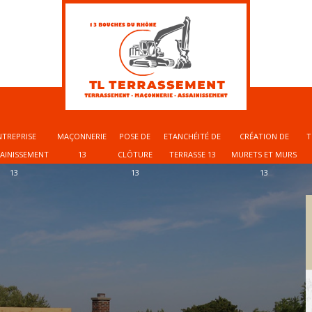
NTREPRISE
MAÇONNERIE
POSE DE
ETANCHÉITÉ DE
CRÉATION DE
T
SAINISSEMENT
13
CLÔTURE
TERRASSE 13
MURETS ET MURS
13
13
13