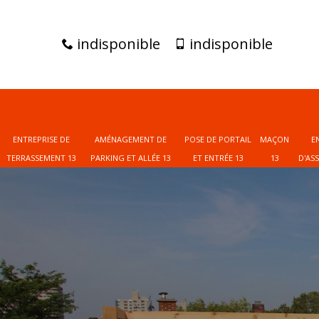
indisponible
indisponible
ENTREPRISE DE
AMÉNAGEMENT DE
POSE DE PORTAIL
MAÇON
E
TERRASSEMENT 13
PARKING ET ALLÉE 13
ET ENTRÉE 13
13
D'AS