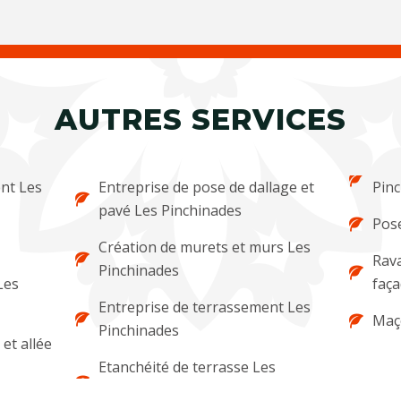
AUTRES SERVICES
ent Les
Entreprise de pose de dallage et
Pin
pavé Les Pinchinades
Pose
Création de murets et murs Les
Rava
Pinchinades
Les
faça
Entreprise de terrassement Les
Maç
Pinchinades
et allée
Etanchéité de terrasse Les