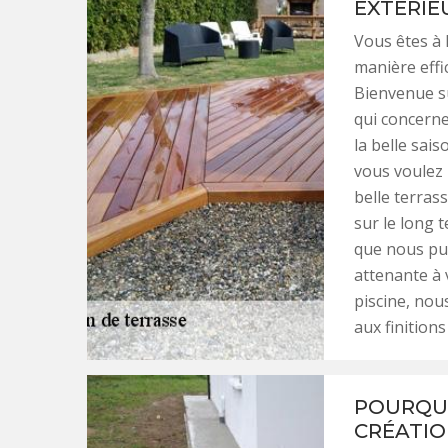
EXTÉRIE
Vous êtes à 
manière effi
Bienvenue sur
qui concerne
la belle sai
vous voulez 
belle terras
sur le long 
que nous pui
attenante à 
piscine, nou
aux finitions
POURQUO
CRÉATIO