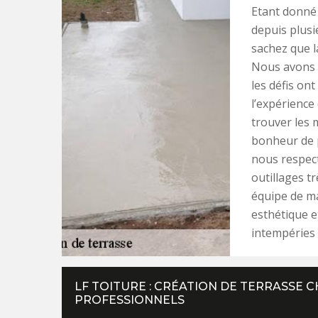
Etant donné 
depuis plusi
sachez que l
Nous avons 
les défis ont
l’expérienc
trouver les 
bonheur de p
nous respect
outillages t
équipe de m
esthétique e
intempéries 
LF TOITURE : CRÉATION DE TERRASSE C
PROFESSIONNELS