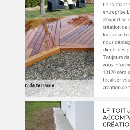
En confiant 
entreprise L
d’expertise 
création de 
locaux se tr
nous déplaço
clients des 
Toujours dan
vous inform
13170 sera e
focaliser vo
création de 
LF TOITU
ACCOMPA
CRÉATIO