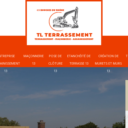
NTREPRISE
MAÇONNERIE
POSE DE
ETANCHÉITÉ DE
CRÉATION DE
T
SAINISSEMENT
13
CLÔTURE
TERRASSE 13
MURETS ET MURS
13
13
13