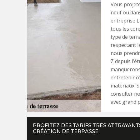
Vous projete
neuf ou dans
entreprise L
tous les con
type de terr
respectant l
nous prendr
Z depuis l’é
manquerons 
entretenir c
matériaux. S
consulter no
avec grand pl
PROFITEZ DES TARIFS TRÈS ATTRAYANT
CRÉATION DE TERRASSE