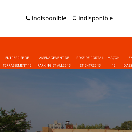
indisponible
indisponible
ENTREPRISE DE
AMÉNAGEMENT DE
POSE DE PORTAIL
MAÇON
E
TERRASSEMENT 13
PARKING ET ALLÉE 13
ET ENTRÉE 13
13
D'AS