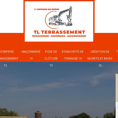
NTREPRISE
MAÇONNERIE
POSE DE
ETANCHÉITÉ DE
CRÉATION DE
T
SAINISSEMENT
13
CLÔTURE
TERRASSE 13
MURETS ET MURS
13
13
13