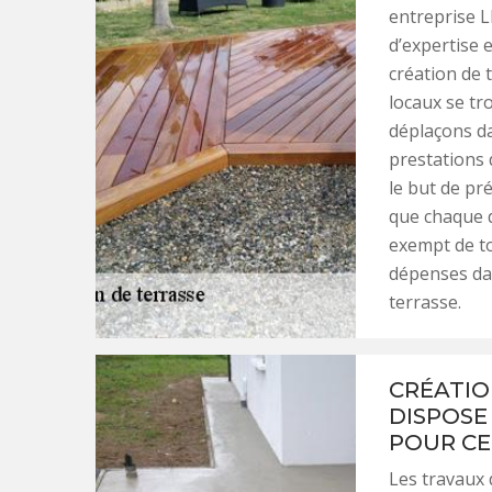
entreprise L
d’expertise 
création de 
locaux se tr
déplaçons da
prestations 
le but de pr
que chaque 
exempt de to
dépenses dan
terrasse.
CRÉATIO
DISPOSE
POUR CE
Les travaux 