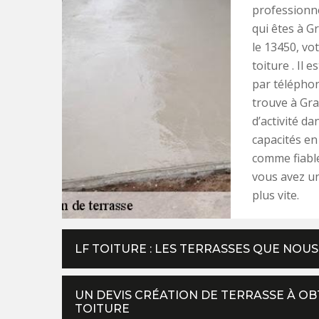
professionne
qui êtes à G
le 13450, vo
toiture . Il 
par téléphon
trouve à Gra
d’activité d
capacités en
comme fiable
vous avez u
plus vite.
LF TOITURE : LES TERRASSES QUE NO
UN DEVIS CRÉATION DE TERRASSE À O
TOITURE