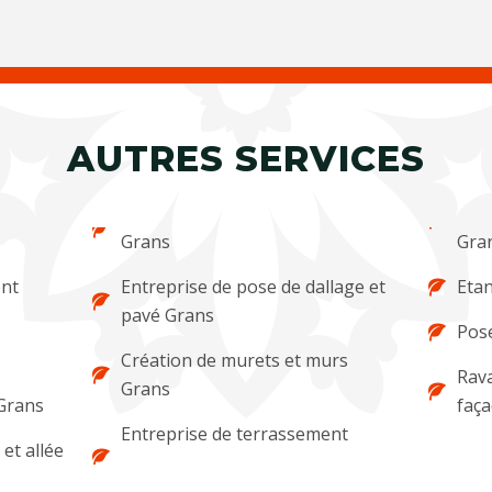
AUTRES SERVICES
Grans
Gra
ent
Entreprise de pose de dallage et
Etan
pavé Grans
Pose
Création de murets et murs
Rava
Grans
 Grans
faç
Entreprise de terrassement
et allée