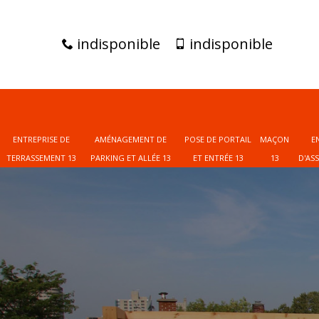
indisponible
indisponible
ENTREPRISE DE
AMÉNAGEMENT DE
POSE DE PORTAIL
MAÇON
E
TERRASSEMENT 13
PARKING ET ALLÉE 13
ET ENTRÉE 13
13
D'AS