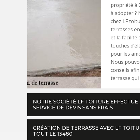
propriété à 
à adopter ? 
chez LF toit
terrasses en
et la facilit
touches d’él
pour les amo
Nous pouvon
conseils afi
terrasse qui
NOTRE SOCIÉTÉ LF TOITURE EFFECTUE 
SERVICE DE DEVIS SANS FRAIS
CRÉATION DE TERRASSE AVEC LF TOITU
TOUT LE 13480