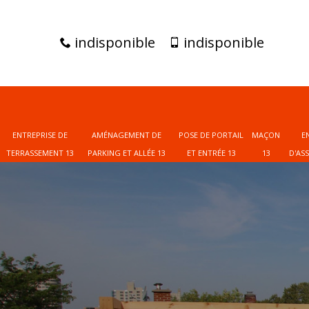
indisponible
indisponible
ENTREPRISE DE
AMÉNAGEMENT DE
POSE DE PORTAIL
MAÇON
E
TERRASSEMENT 13
PARKING ET ALLÉE 13
ET ENTRÉE 13
13
D'AS