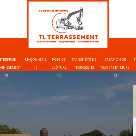
NTREPRISE
MAÇONNERIE
POSE DE
ETANCHÉITÉ DE
CRÉATION DE
T
SAINISSEMENT
13
CLÔTURE
TERRASSE 13
MURETS ET MURS
13
13
13