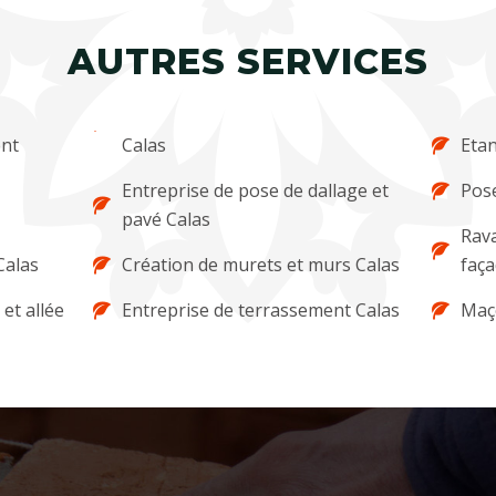
AUTRES SERVICES
ent
Calas
Etan
Entreprise de pose de dallage et
Pose
pavé Calas
Rava
Calas
Création de murets et murs Calas
faça
et allée
Entreprise de terrassement Calas
Maç