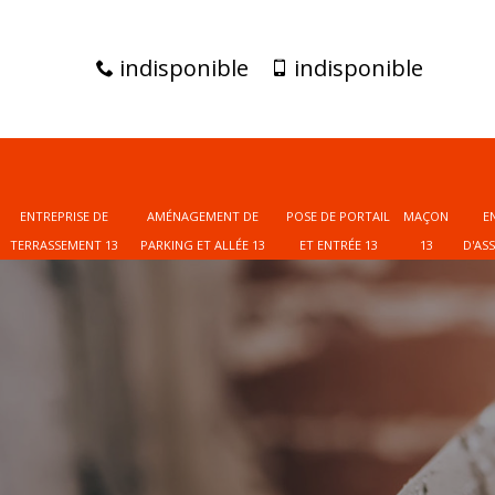
indisponible
indisponible
ENTREPRISE DE
AMÉNAGEMENT DE
POSE DE PORTAIL
MAÇON
E
TERRASSEMENT 13
PARKING ET ALLÉE 13
ET ENTRÉE 13
13
D'AS