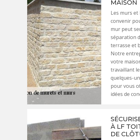
MAISON
Les murs et 
convenir pou
mur peut ser
séparation d
terrasse et 
Notre entrep
votre maison
travaillant l
quelques-une
pour vous of
idées de con
SÉCURIS
À LF TO
DE CLÔT