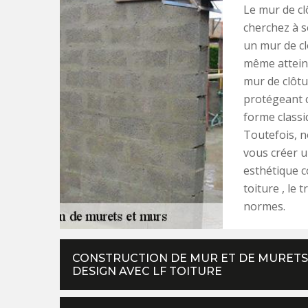
Le mur de cl
cherchez à s
un mur de cl
même atteind
mur de clôtu
protégeant c
forme classi
Toutefois, n
vous créer u
esthétique co
toiture , le
normes.
CONSTRUCTION DE MUR ET DE MURETS 
DESIGN AVEC LF TOITURE