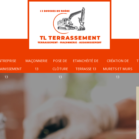
NTREPRISE
MAÇONNERIE
POSE DE
ETANCHÉITÉ DE
CRÉATION DE
T
SAINISSEMENT
13
CLÔTURE
TERRASSE 13
MURETS ET MURS
13
13
13