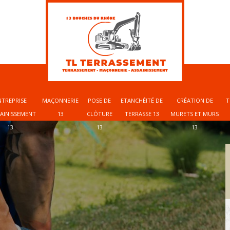
NTREPRISE
MAÇONNERIE
POSE DE
ETANCHÉITÉ DE
CRÉATION DE
T
SAINISSEMENT
13
CLÔTURE
TERRASSE 13
MURETS ET MURS
13
13
13