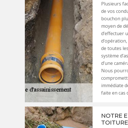
Plusieurs fa
de vos condu
bouchon plus
moyen de déc
d’effectuer 
d’opération,
de toutes le
système d’as
d’une caméra
Nous pourron
compromettre
immédiate de
faite en cas 
NOTRE E
TOITURE