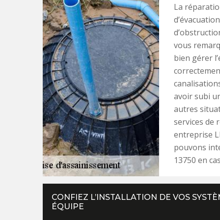
La réparatio
d’évacuatio
d’obstructio
vous remarqu
bien gérer l
correctement
canalisation
avoir subi u
autres situat
services de 
entreprise L
pouvons inte
13750 en cas
CONFIEZ L’INSTALLATION DE VOS SYSTÈ
ÉQUIPE