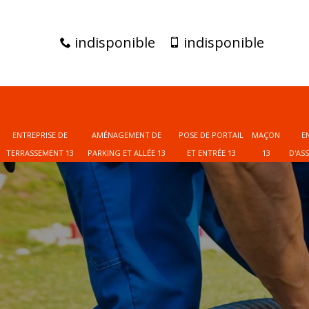
indisponible
indisponible
ENTREPRISE DE
AMÉNAGEMENT DE
POSE DE PORTAIL
MAÇON
E
TERRASSEMENT 13
PARKING ET ALLÉE 13
ET ENTRÉE 13
13
D'AS