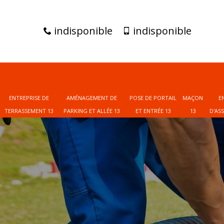
indisponible
indisponible
ENTREPRISE DE
AMÉNAGEMENT DE
POSE DE PORTAIL
MAÇON
E
TERRASSEMENT 13
PARKING ET ALLÉE 13
ET ENTRÉE 13
13
D'AS