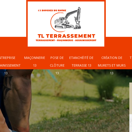
NTREPRISE
MAÇONNERIE
POSE DE
ETANCHÉITÉ DE
CRÉATION DE
T
SAINISSEMENT
13
CLÔTURE
TERRASSE 13
MURETS ET MURS
13
13
13