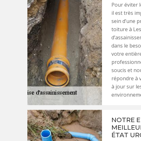
Pour éviter 
il est très 
sein d’une p
toiture à Le
d’assainisse
dans le beso
votre entièr
professionne
soucis et no
répondre à v
à jour sur l
environneme
NOTRE E
MEILLEU
ÉTAT UR