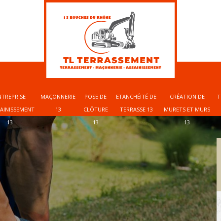
NTREPRISE
MAÇONNERIE
POSE DE
ETANCHÉITÉ DE
CRÉATION DE
T
SAINISSEMENT
13
CLÔTURE
TERRASSE 13
MURETS ET MURS
13
13
13