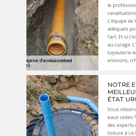
le professio
canalisations
L’équipe de 
adéquats pou
l’art. Et si 
au curage. L
tuyauterie e
environs, n’h
NOTRE E
MEILLEU
ÉTAT UR
Vous observe
eaux usées ?
des experts 
toiture à Le 