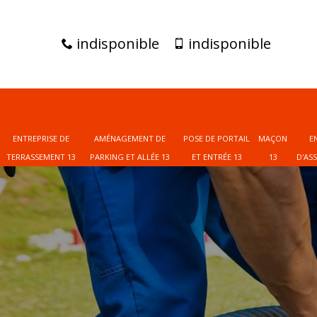
indisponible
indisponible
ENTREPRISE DE
AMÉNAGEMENT DE
POSE DE PORTAIL
MAÇON
E
TERRASSEMENT 13
PARKING ET ALLÉE 13
ET ENTRÉE 13
13
D'AS