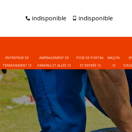
indisponible
indisponible
ENTREPRISE DE
AMÉNAGEMENT DE
POSE DE PORTAIL
MAÇON
E
TERRASSEMENT 13
PARKING ET ALLÉE 13
ET ENTRÉE 13
13
D'AS