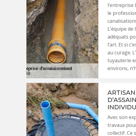
l’entreprise 
le professio
canalisations
L’équipe de 
adéquats pou
l’art. Et si 
au curage. L
tuyauterie e
environs, n’h
ARTISAN
D’ASSAI
INDIVID
Avec son exp
travaux pour
collectif. C