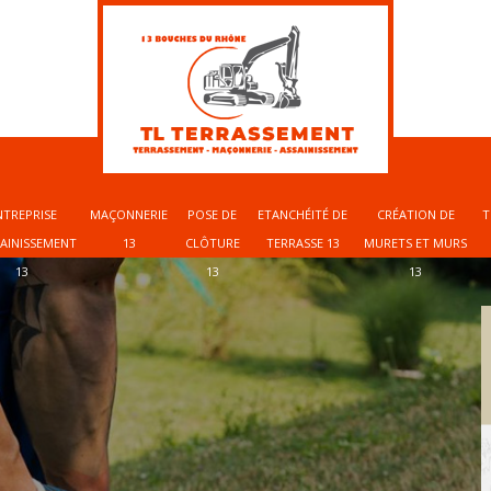
NTREPRISE
MAÇONNERIE
POSE DE
ETANCHÉITÉ DE
CRÉATION DE
T
SAINISSEMENT
13
CLÔTURE
TERRASSE 13
MURETS ET MURS
13
13
13