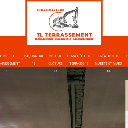
NTREPRISE
MAÇONNERIE
POSE DE
ETANCHÉITÉ DE
CRÉATION DE
T
SAINISSEMENT
13
CLÔTURE
TERRASSE 13
MURETS ET MURS
13
13
13