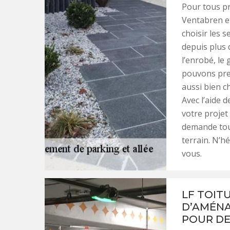
Pour tous pr
Ventabren e
choisir les s
depuis plus 
l’enrobé, le 
pouvons pre
aussi bien c
Avec l’aide 
votre projet
demande tout
terrain. N’h
vous.
LF TOIT
D’AMÉNA
POUR DE