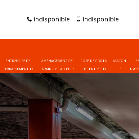
indisponible
indisponible
ENTREPRISE DE
AMÉNAGEMENT DE
POSE DE PORTAIL
MAÇON
E
TERRASSEMENT 13
PARKING ET ALLÉE 13
ET ENTRÉE 13
13
D'AS