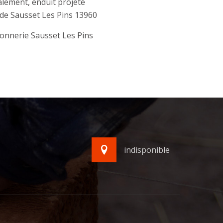
lement, enduit projeté
de Sausset Les Pins 13960
onnerie Sausset Les Pins
indisponible