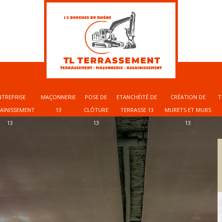
NTREPRISE
MAÇONNERIE
POSE DE
ETANCHÉITÉ DE
CRÉATION DE
T
SAINISSEMENT
13
CLÔTURE
TERRASSE 13
MURETS ET MURS
13
13
13