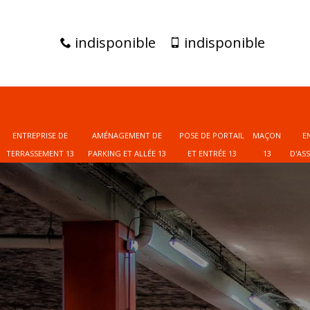
indisponible
indisponible
ENTREPRISE DE
AMÉNAGEMENT DE
POSE DE PORTAIL
MAÇON
E
TERRASSEMENT 13
PARKING ET ALLÉE 13
ET ENTRÉE 13
13
D'AS