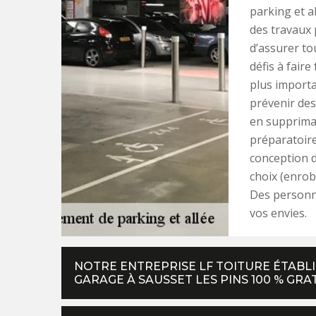
parking et a
des travaux
d’assurer to
défis à fair
plus importa
prévenir des
en suppriman
préparatoire
conception d
choix (enrob
Des personn
vos envies.
NOTRE ENTREPRISE LF TOITURE ÉTABL
GARAGE À SAUSSET LES PINS 100 % GRA