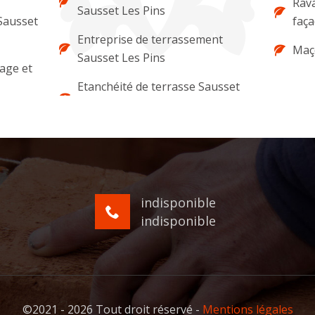
Rava
Sausset Les Pins
 Sausset
faça
Entreprise de terrassement
Maç
Sausset Les Pins
lage et
Etanchéité de terrasse Sausset
indisponible
indisponible
©2021 - 2026 Tout droit réservé -
Mentions légales