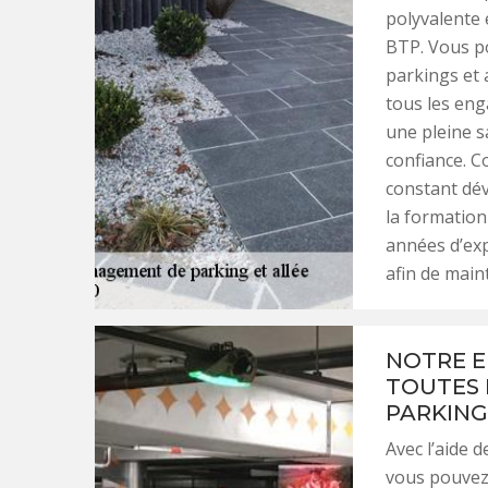
polyvalente 
BTP. Vous p
parkings et 
tous les eng
une pleine sa
confiance. C
constant dé
la formation
années d’exp
afin de main
NOTRE E
TOUTES 
PARKING
Avec l’aide 
vous pouvez 