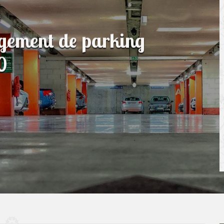
agement de parking
0