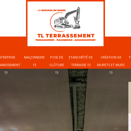
NTREPRISE
MAÇONNERIE
POSE DE
ETANCHÉITÉ DE
CRÉATION DE
T
SAINISSEMENT
13
CLÔTURE
TERRASSE 13
MURETS ET MURS
13
13
13