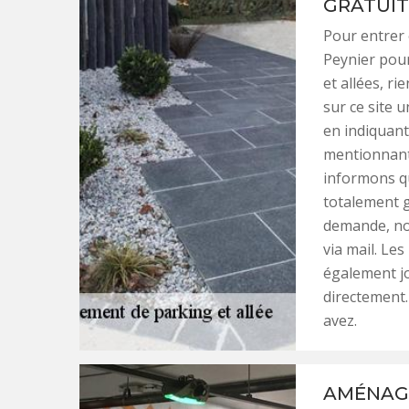
GRATUIT
Pour entrer 
Peynier pour
et allées, r
sur ce site u
en indiquant
mentionnant
informons q
totalement g
demande, nou
via mail. Le
également jo
directement.
avez.
AMÉNAGE