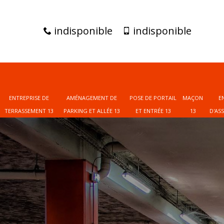
indisponible
indisponible
ENTREPRISE DE
AMÉNAGEMENT DE
POSE DE PORTAIL
MAÇON
E
TERRASSEMENT 13
PARKING ET ALLÉE 13
ET ENTRÉE 13
13
D'AS