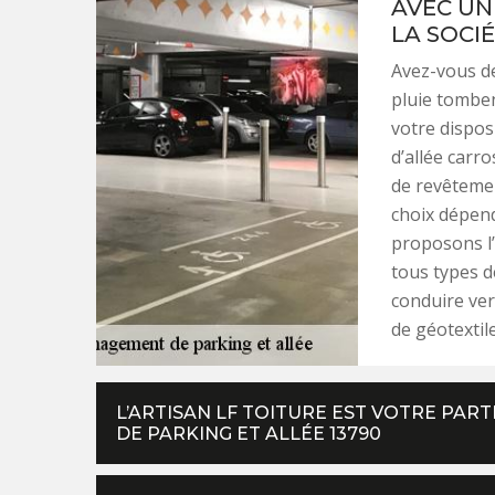
AVEC UN
LA SOCI
Avez-vous d
pluie tomben
votre dispos
d’allée carr
de revêtement
choix dépend
proposons l’
tous types d
conduire ve
de géotextil
L’ARTISAN LF TOITURE EST VOTRE PA
DE PARKING ET ALLÉE 13790