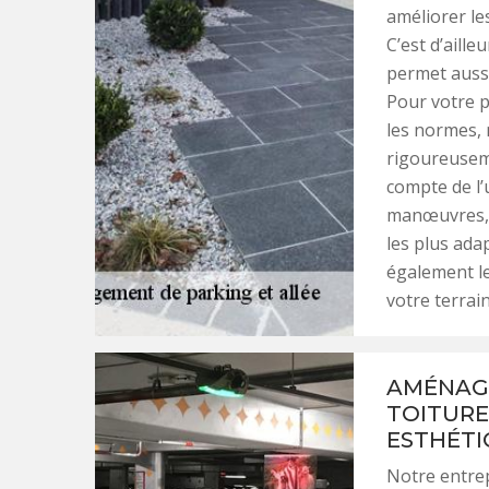
améliorer le
C’est d’aill
permet aussi
Pour votre p
les normes, 
rigoureuseme
compte de l’
manœuvres, 
les plus ad
également le
votre terrain
AMÉNAGE
TOITURE
ESTHÉTI
Notre entrep