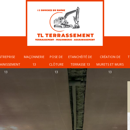
NTREPRISE
MAÇONNERIE
POSE DE
ETANCHÉITÉ DE
CRÉATION DE
T
SAINISSEMENT
13
CLÔTURE
TERRASSE 13
MURETS ET MURS
13
13
13