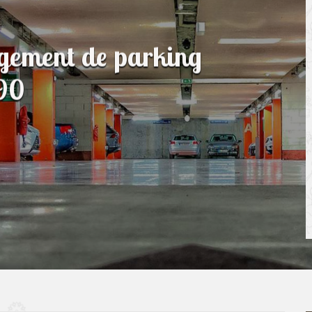
agement de parking
590