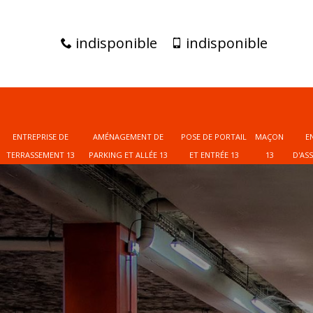
indisponible
indisponible
ENTREPRISE DE
AMÉNAGEMENT DE
POSE DE PORTAIL
MAÇON
E
TERRASSEMENT 13
PARKING ET ALLÉE 13
ET ENTRÉE 13
13
D'AS