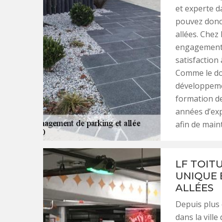
et experte d
pouvez donc
allées. Chez
engagements 
satisfaction 
Comme le dom
développeme
formation d
années d’exp
afin de main
LF TOIT
UNIQUE 
ALLÉES
Depuis plus 
dans la vill