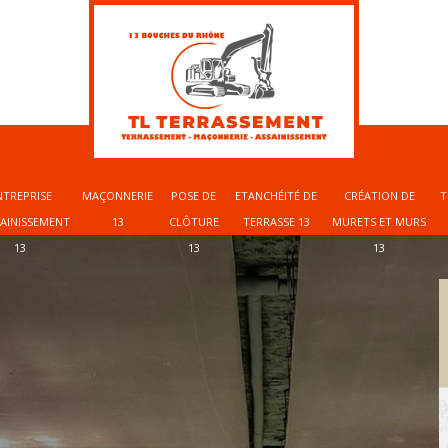
NTREPRISE
MAÇONNERIE
POSE DE
ETANCHÉITÉ DE
CRÉATION DE
T
SAINISSEMENT
13
CLÔTURE
TERRASSE 13
MURETS ET MURS
13
13
13