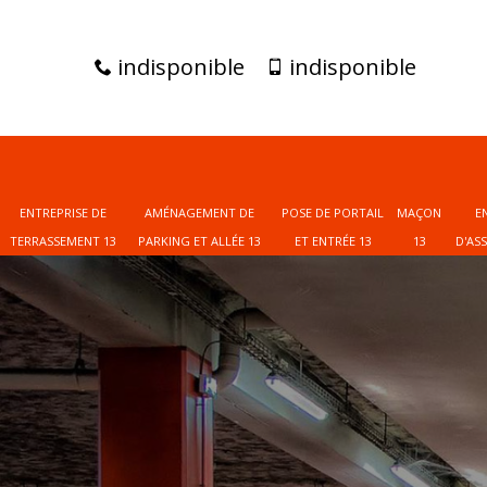
indisponible
indisponible
ENTREPRISE DE
AMÉNAGEMENT DE
POSE DE PORTAIL
MAÇON
E
TERRASSEMENT 13
PARKING ET ALLÉE 13
ET ENTRÉE 13
13
D'AS