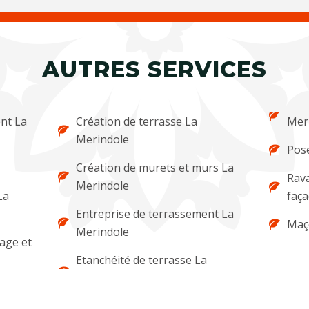
AUTRES SERVICES
nt La
Création de terrasse La
Mer
Merindole
Pose
Création de murets et murs La
Rava
Merindole
La
faça
Entreprise de terrassement La
Maç
Merindole
lage et
Etanchéité de terrasse La