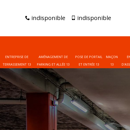
indisponible
indisponible
ENTREPRISE DE
AMÉNAGEMENT DE
POSE DE PORTAIL
MAÇON
E
TERRASSEMENT 13
PARKING ET ALLÉE 13
ET ENTRÉE 13
13
D'AS