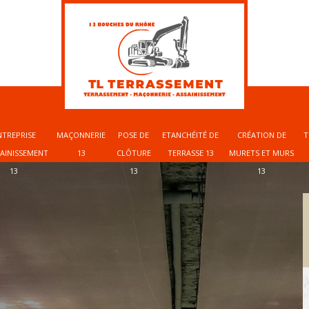
NTREPRISE
MAÇONNERIE
POSE DE
ETANCHÉITÉ DE
CRÉATION DE
T
SAINISSEMENT
13
CLÔTURE
TERRASSE 13
MURETS ET MURS
13
13
13