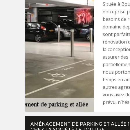
Située à Bou
entreprise p
besoins de r
domaine dep
sont parfait
rénovation d
la conceptio
assurer des 
partiellemen
nous portons
temps en amé
autres agress
vous avez de
prévu, n’hési
AMÉNAGEMENT DE PARKING ET ALLÉE 1
CHEZ LA SOCIÉTÉ LF TOITURE