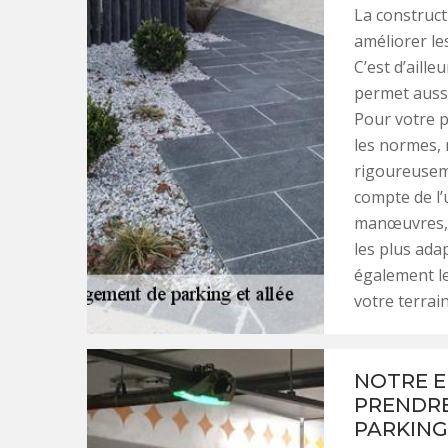
La construct
améliorer le
C’est d’aill
permet aussi
Pour votre p
les normes, 
rigoureuseme
compte de l’
manœuvres, 
les plus ad
également le
votre terrain
NOTRE E
PRENDRE
PARKING