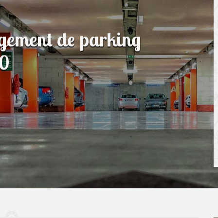
agement de parking
30