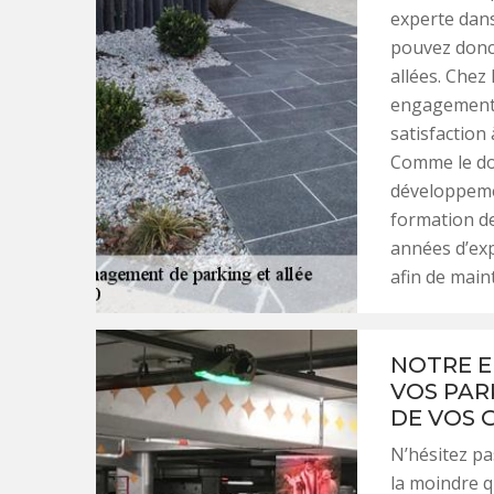
experte dans
pouvez donc
allées. Chez
engagements 
satisfaction 
Comme le dom
développeme
formation d
années d’exp
afin de main
NOTRE E
VOS PAR
DE VOS 
N’hésitez pa
la moindre 