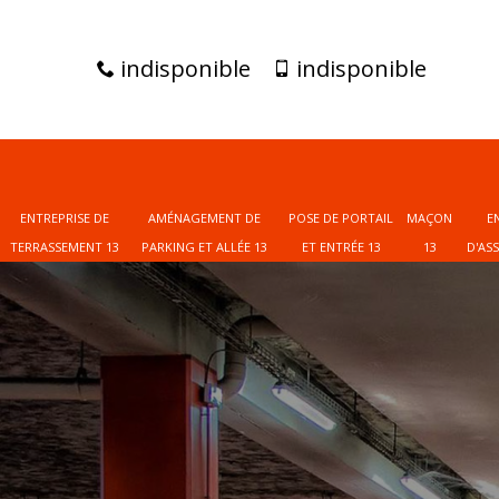
indisponible
indisponible
ENTREPRISE DE
AMÉNAGEMENT DE
POSE DE PORTAIL
MAÇON
E
TERRASSEMENT 13
PARKING ET ALLÉE 13
ET ENTRÉE 13
13
D'AS