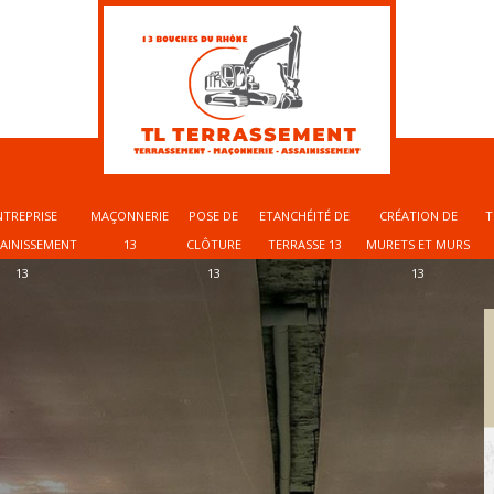
NTREPRISE
MAÇONNERIE
POSE DE
ETANCHÉITÉ DE
CRÉATION DE
T
SAINISSEMENT
13
CLÔTURE
TERRASSE 13
MURETS ET MURS
13
13
13