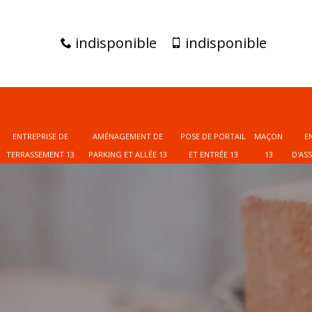
indisponible
indisponible
ENTREPRISE DE
AMÉNAGEMENT DE
POSE DE PORTAIL
MAÇON
E
TERRASSEMENT 13
PARKING ET ALLÉE 13
ET ENTRÉE 13
13
D'AS