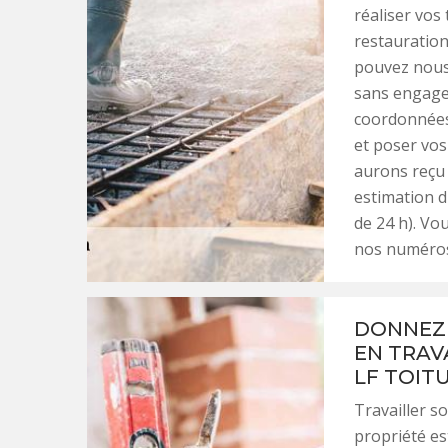
réaliser vos
restauration
pouvez nous é
sans engagem
coordonnées
et poser vos
aurons reçu
estimation d
de 24 h). V
nos numéros 
DONNEZ 
EN TRAV
LF TOIT
Travailler s
propriété es