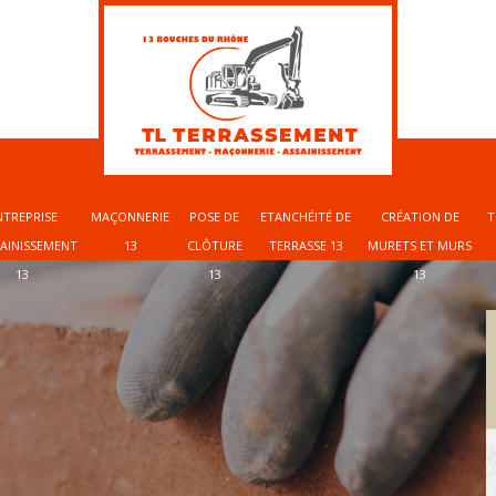
NTREPRISE
MAÇONNERIE
POSE DE
ETANCHÉITÉ DE
CRÉATION DE
T
SAINISSEMENT
13
CLÔTURE
TERRASSE 13
MURETS ET MURS
13
13
13