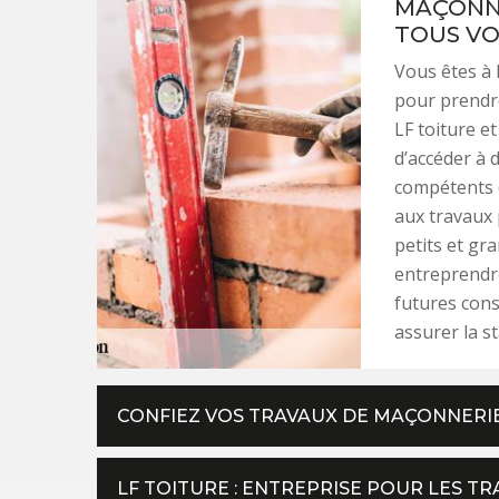
MAÇONNE
TOUS VO
Vous êtes à 
pour prendre
LF toiture e
d’accéder à 
compétents d
aux travaux 
petits et gr
entreprendre
futures cons
assurer la s
CONFIEZ VOS TRAVAUX DE MAÇONNERIE 
LF TOITURE : ENTREPRISE POUR LES 