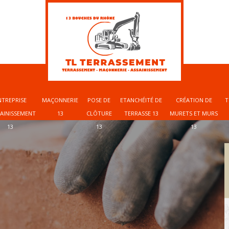
NTREPRISE
MAÇONNERIE
POSE DE
ETANCHÉITÉ DE
CRÉATION DE
T
SAINISSEMENT
13
CLÔTURE
TERRASSE 13
MURETS ET MURS
13
13
13