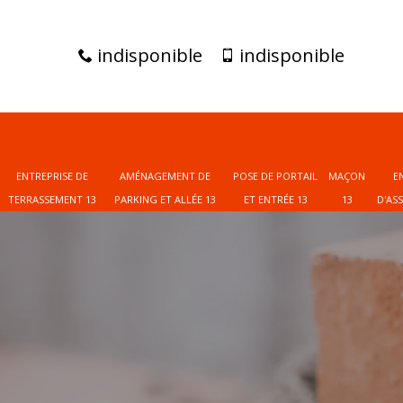
indisponible
indisponible
ENTREPRISE DE
AMÉNAGEMENT DE
POSE DE PORTAIL
MAÇON
E
TERRASSEMENT 13
PARKING ET ALLÉE 13
ET ENTRÉE 13
13
D'AS