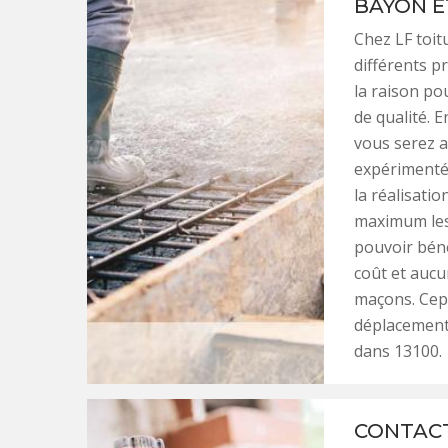
BAYON E
Chez LF toit
différents p
la raison po
de qualité. E
vous serez a
expérimentés
la réalisati
maximum les 
pouvoir béné
coût et aucu
maçons. Cep
déplacement 
dans 13100.
CONTACT