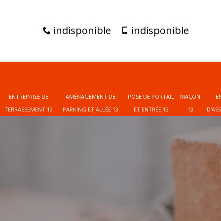
indisponible
indisponible
ENTREPRISE DE
AMÉNAGEMENT DE
POSE DE PORTAIL
MAÇON
E
TERRASSEMENT 13
PARKING ET ALLÉE 13
ET ENTRÉE 13
13
D'AS