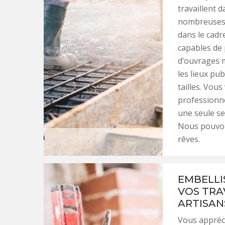
travaillent 
nombreuses a
dans le cadr
capables de 
d’ouvrages m
les lieux pub
tailles. Vou
professionne
une seule se
Nous pouvons
rêves.
EMBELLI
VOS TRA
ARTISAN
Vous appréci