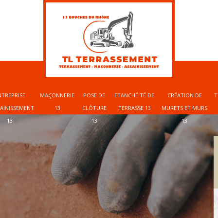
NTREPRISE
MAÇONNERIE
POSE DE
ETANCHÉITÉ DE
CRÉATION DE
T
SAINISSEMENT
13
CLÔTURE
TERRASSE 13
MURETS ET MURS
13
13
13