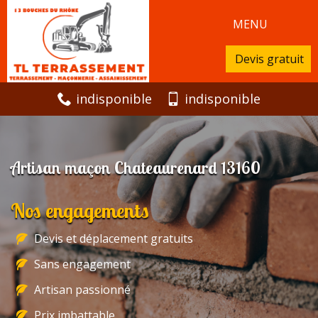
MENU
Devis gratuit
indisponible
indisponible
Artisan maçon Chateaurenard 13160
Nos engagements
Devis et déplacement gratuits
Sans engagement
Artisan passionné
Prix imbattable